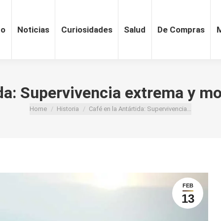
ro
Noticias
Curiosidades
Salud
De Compras
ida: Supervivencia extrema y m
Home
Historia
Café en la Antártida: Supervivencia…
You are here:
FEB
13