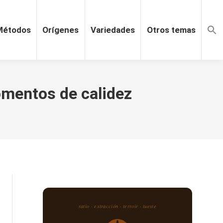
Métodos
Orígenes
Variedades
Otros temas
omentos de calidez
ratio · extracción · terroir · tueste