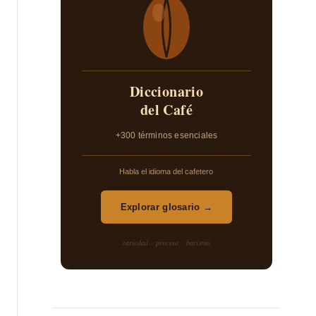
Diccionario
del Café
+300 términos esenciales
Habla el idioma del cafetero
Explorar glosario →
variedad · proceso · barismo