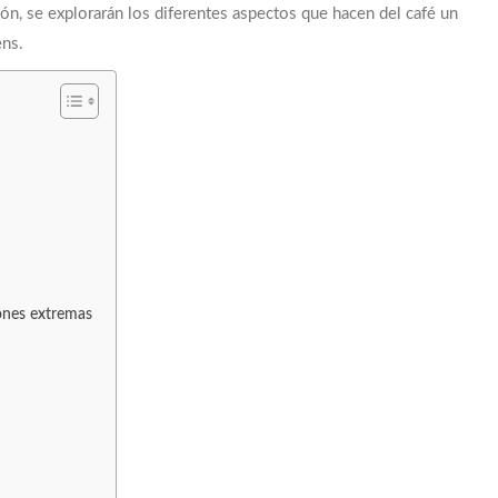
ión, se explorarán los diferentes aspectos que hacen del café un
ens.
EXTRACCIÓN · TUESTE · RATIO · MÉTODO · 
ones extremas