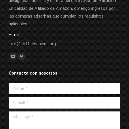
divulgación, análisis y cultura del café.Aviso de Afiliación:
En calidad de Afiliado de Amazon, obtengo ingresos por
las compras adscritas que cumplen los requisitos
aplicables.
E-mail:
info@coffeesapiens.org
Find us on:
YouTube
Pinterest
page
page
Contacta con nosotros
opens
opens
in
in
Name *
new
new
window
window
E-mail *
Message *