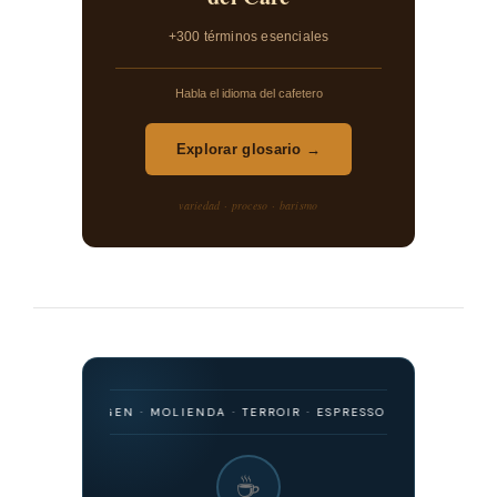
+300 términos esenciales
Habla el idioma del cafetero
Explorar glosario →
variedad · proceso · barismo
SMO · ORIGEN · MOLIENDA · TERROIR · ESPRESSO · FILTRADO · FERME
☕