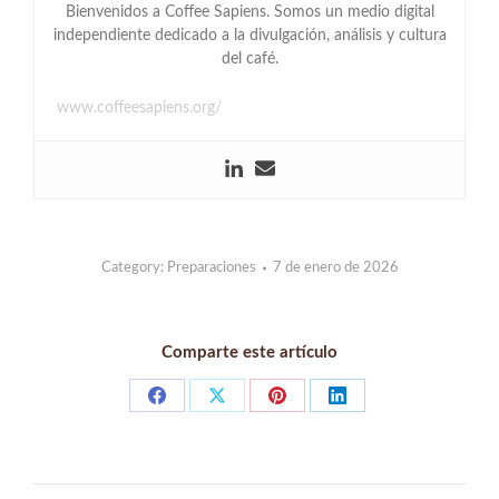
Bienvenidos a Coffee Sapiens. Somos un medio digital
independiente dedicado a la divulgación, análisis y cultura
del café.
www.coffeesapiens.org/
Category:
Preparaciones
7 de enero de 2026
Comparte este artículo
Share
Share
Share
Share
on
on
on
on
Facebook
X
Pinterest
LinkedIn