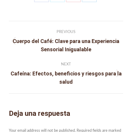
Share
Share
Share
Share
on
on
on
on
Facebook
X
Pinterest
LinkedIn
Post
PREVIOUS
navigation
Cuerpo del Café: Clave para una Experiencia
Previous
Sensorial Inigualable
post:
NEXT
Cafeína: Efectos, beneficios y riesgos para la
Next
salud
post:
Deja una respuesta
Your email address will not be published. Required fields are marked