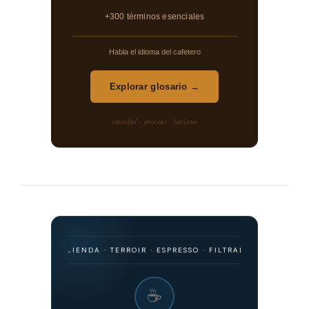
+300 términos esenciales
Habla el idioma del cafetero
Explorar glosario →
variedad · proceso · barismo
N · MOLIENDA · TERROIR · ESPRESSO · FILTRADO · FERMENTACIÓN · V
☕