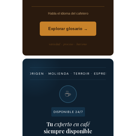
Habla el idioma del cafetero
Explorar glosario →
variedad · proceso · barismo
RISMO · ORIGEN · MOLIENDA · TERROIR · ESPRESSO · FILTRADO · FER
☕
DISPONIBLE 24/7
Tu
experto en café
siempre disponible