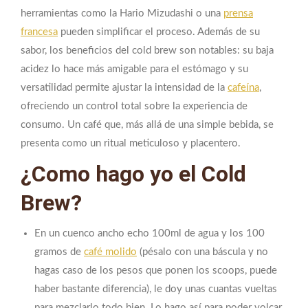
herramientas como la Hario Mizudashi o una
prensa
francesa
pueden simplificar el proceso. Además de su
sabor, los beneficios del cold brew son notables: su baja
acidez lo hace más amigable para el estómago y su
versatilidad permite ajustar la intensidad de la
cafeína
,
ofreciendo un control total sobre la experiencia de
consumo. Un café que, más allá de una simple bebida, se
presenta como un ritual meticuloso y placentero.
¿Como hago yo el Cold
Brew?
En un cuenco ancho echo 100ml de agua y los 100
gramos de
café molido
(pésalo con una báscula y no
hagas caso de los pesos que ponen los scoops, puede
haber bastante diferencia), le doy unas cuantas vueltas
para mezclarlo todo bien. Lo hago así para poder volcar