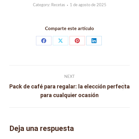
Category:
Recetas
1 de agosto de 2025
Comparte este artículo
Share
Share
Share
Share
on
on
on
on
Facebook
X
Pinterest
LinkedIn
Post
NEXT
navigation
Pack de café para regalar: la elección perfecta
Next
para cualquier ocasión
post:
Deja una respuesta