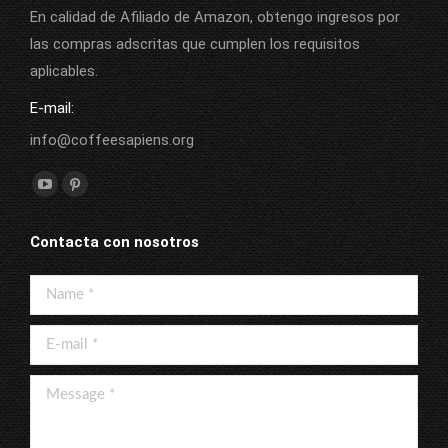
En calidad de Afiliado de Amazon, obtengo ingresos por
las compras adscritas que cumplen los requisitos
aplicables.
E-mail:
info@coffeesapiens.org
Find us on:
YouTube
Pinterest
page
page
Contacta con nosotros
opens
opens
in
in
Name *
new
new
window
window
E-mail *
Message *