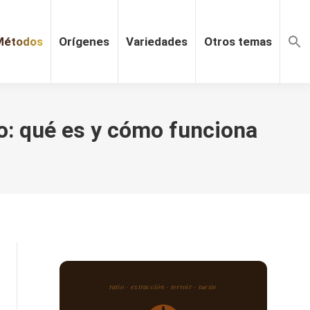
Métodos
Orígenes
Variedades
Otros temas
so: qué es y cómo funciona
ratio · extracción · terroir · tueste