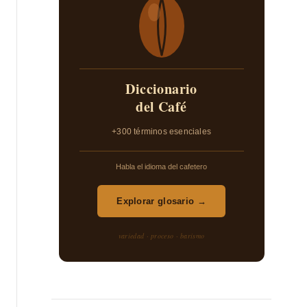
Diccionario
del Café
+300 términos esenciales
Habla el idioma del cafetero
Explorar glosario →
variedad · proceso · barismo