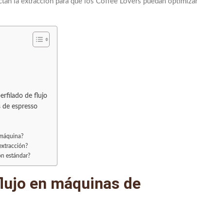
ctan la extracción para que los Coffee Lovers puedan optimizar
EXTRACCIÓN · TUESTE · RATIO · MÉTODO
rfilado de flujo
s de espresso
 máquina?
extracción?
ión estándar?
flujo en máquinas de