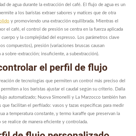
dad de agua durante la extracción del café. El flujo de agua es un
permite a los baristas extraer sabores y matices que de otra
olido
y promoviendo una extracción equilibrada. Mientras el
or el café, el control de presión se centra en la fuerza aplicada
 el cuerpo y la complejidad del espresso. Los parámetros clave
 los compuestos), presión (variaciones bruscas causan
 a sobre-extracción; insuficiente, a subextracción).
ntrolar el perfil de flujo
creación de tecnologías que permiten un control más preciso del
ermiten a los baristas ajustar el caudal según su criterio. Dalla
 flujo automatizado; Nuova Simonelli y La Marzocco también han
que facilitan el perfilado: vasos y tazas específicas para medir
gua a temperatura constante, y termo karaffe que preservan la
 se realice de manera eficiente y controlada.
fil de flujo personalizado