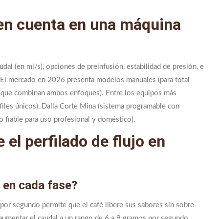
 en cuenta en una máquina
udal (en ml/s), opciones de preinfusión, estabilidad de presión, e
te. El mercado en 2026 presenta modelos manuales (para total
s (que combinan ambos enfoques). Entre los equipos más
iles únicos), Dalla Corte Mina (sistema programable con
o fiable para uso profesional y doméstico).
el perfilado de flujo en
 en cada fase?
 por segundo permite que el café libere sus sabores sin sobre-
e aumentar el caudal a un rango de 6 a 9 gramos por segundo,