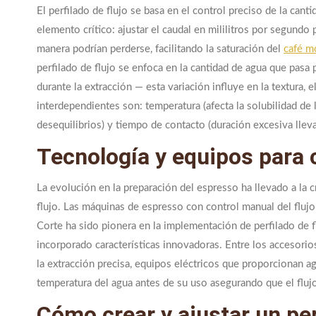
El perfilado de flujo se basa en el control preciso de la canti
elemento crítico: ajustar el caudal en mililitros por segundo 
manera podrían perderse, facilitando la saturación del
café m
perfilado de flujo se enfoca en la cantidad de agua que pasa p
durante la extracción — esta variación influye en la textura,
interdependientes son: temperatura (afecta la solubilidad de
desequilibrios) y tiempo de contacto (duración excesiva lleva
Tecnología y equipos para co
La evolución en la preparación del espresso ha llevado a la 
flujo. Las máquinas de espresso con control manual del flujo p
Corte ha sido pionera en la implementación de perfilado de
incorporado características innovadoras. Entre los accesorios 
la extracción precisa, equipos eléctricos que proporcionan a
temperatura del agua antes de su uso asegurando que el flujo
Cómo crear y ajustar un per