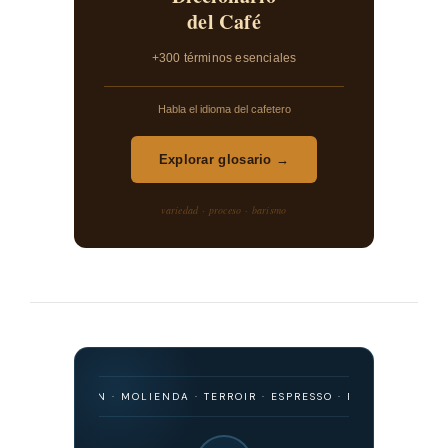
del Café
+300 términos esenciales
Habla el idioma del cafetero
Explorar glosario →
variedad · proceso · barismo
 ORIGEN · MOLIENDA · TERROIR · ESPRESSO · FILTRADO · FERMENTACI