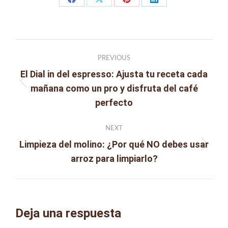
Share
Share
Share
Share
on
on
on
on
Facebook
X
Pinterest
LinkedIn
Post
PREVIOUS
navigation
El Dial in del espresso: Ajusta tu receta cada
mañana como un pro y disfruta del café
Previous
perfecto
post:
NEXT
Limpieza del molino: ¿Por qué NO debes usar
Next
arroz para limpiarlo?
post:
Deja una respuesta