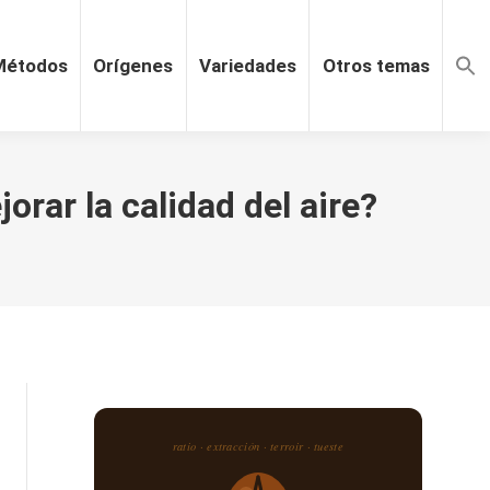
Métodos
Orígenes
Variedades
Otros temas
orar la calidad del aire?
ratio · extracción · terroir · tueste