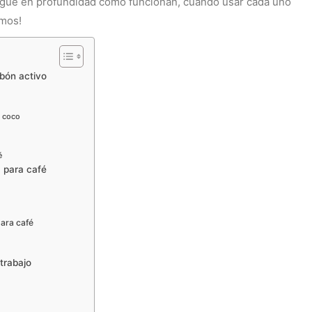
tigué en profundidad cómo funcionan, cuándo usar cada uno
amos!
EXTRACCIÓN · TUESTE · RATIO · MÉTODO · BA
rbón activo
e coco
é
a para café
para café
 trabajo