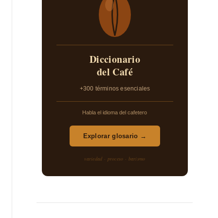
Diccionario
del Café
+300 términos esenciales
Habla el idioma del cafetero
Explorar glosario →
variedad · proceso · barismo