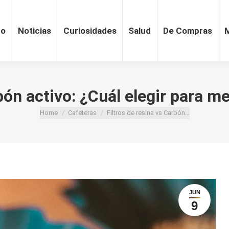
ro
Noticias
Curiosidades
Salud
De Compras
bón activo: ¿Cuál elegir para mej
You are here:
Home
Cafeteras
Filtros de resina vs Carbón…
JUN
9