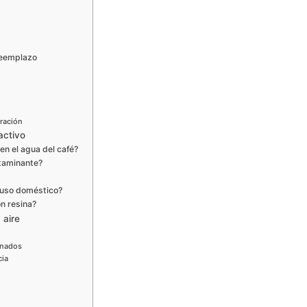
 reemplazo
tración
activo
 en el agua del café?
ntaminante?
a uso doméstico?
n resina?
 aire
inados
cia