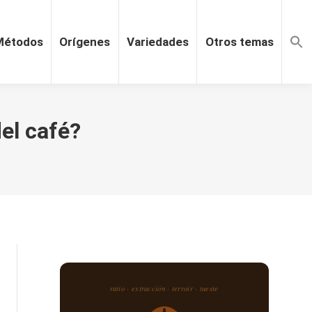
Métodos
Orígenes
Variedades
Otros temas
del café?
ratio · extracción · terroir · tueste