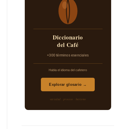
Diccionario
del Café
+300 términos esenciales
Habla el idioma del cafetero
Explorar glosario →
variedad · proceso · barismo