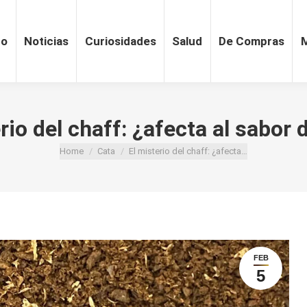
ro
Noticias
Curiosidades
Salud
De Compras
rio del chaff: ¿afecta al sabor 
Home
Cata
El misterio del chaff: ¿afecta…
You are here:
FEB
5