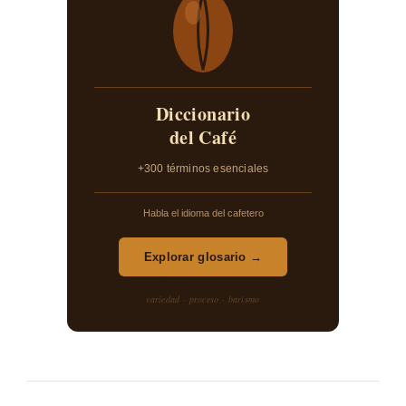
Diccionario
del Café
+300 términos esenciales
Habla el idioma del cafetero
Explorar glosario →
variedad · proceso · barismo