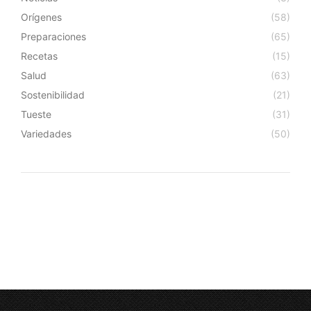
Orígenes
(58)
Preparaciones
(65)
Recetas
(15)
Salud
(63)
Sostenibilidad
(21)
Tueste
(31)
Variedades
(50)