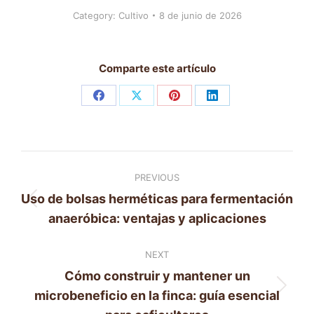
Category:
Cultivo
8 de junio de 2026
Comparte este artículo
Share
Share
Share
Share
on
on
on
on
Facebook
X
Pinterest
LinkedIn
Post
PREVIOUS
navigation
Uso de bolsas herméticas para fermentación
Previous
anaeróbica: ventajas y aplicaciones
post:
NEXT
Cómo construir y mantener un
Next
microbeneficio en la finca: guía esencial
post: