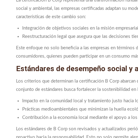
La certificación B Corp representa una transformación fundame
social y ambiental, las empresas certificadas adaptan su mod
características de este cambio son:
Integración de objetivos sociales en la misión empresarial
Reestructuración legal que asegura que las decisiones tie
Este enfoque no solo beneficia a las empresas en términos d
consumidores, quienes pueden participar en un consumo más
Estándares de desempeño social y a
Los criterios que determinan la certificación B Corp abarcan
conjunto de estándares busca fortalecer la sostenibilidad en l
Impacto en la comunidad local y tratamiento justo hacia l
Prácticas medioambientales que minimizan la huella ecoló
Contribución a la economía local mediante el apoyo a los
Los estándares de B Corp son revisados y actualizados peri
proactivo hacia la responsabilidad. Esto no solo permite ale