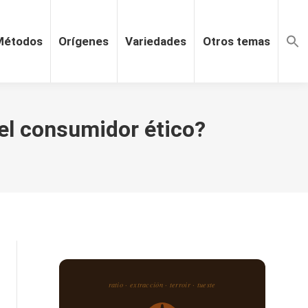
Métodos
Orígenes
Variedades
Otros temas
 el consumidor ético?
ratio · extracción · terroir · tueste