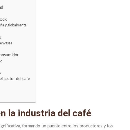
ad
gocio
aña y globalmente
o
 envases
 consumidor
vo
s
l sector del café
en la industria del café
 significativa, formando un puente entre los productores y los