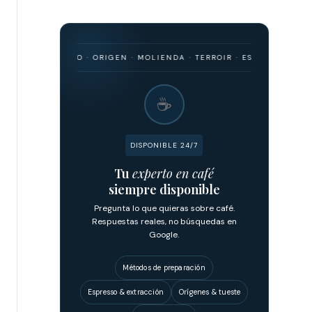
 BARISMO · ORIGEN · MOLIENDA · TERROIR · ESPRESSO · FILTRADO ·
☕
DISPONIBLE 24/7
Tu
experto en café
siempre disponible
Pregunta lo que quieras sobre café.
Respuestas reales, no búsquedas en
Google.
Métodos de preparación
Espresso & extracción
Orígenes & tueste