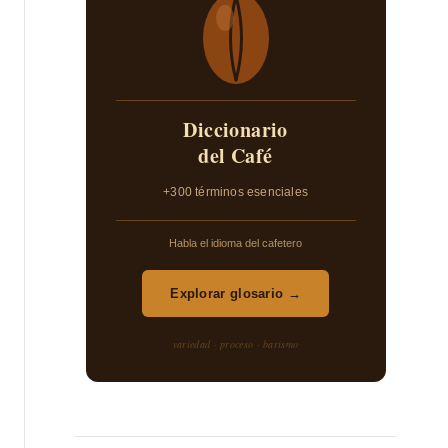
Diccionario
del Café
+300 términos esenciales
Habla el idioma del cafetero
Explorar glosario →
variedad · proceso · barismo