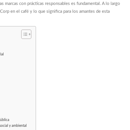
s marcas con prácticas responsables es fundamental. A lo largo
B Corp en el café y lo que significa para los amantes de esta
EXTRACCIÓN · TUESTE · RATIO · MÉTODO ·
ial
pública
social y ambiental