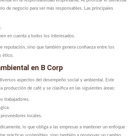
ntal en la responsabilidad empresarial. Al priorizar el bienestar
elo de negocio para ser más responsables. Las principales
.
nen en cuenta a todos los interesados.
e reputación, sino que también genera confianza entre los
 ético.
mbiental en B Corp
 diversos aspectos del desempeño social y ambiental. Este
a producción de café y se clasifica en las siguientes áreas:
os trabajadores.
gica.
 proveedores locales.
ódicamente, lo que obliga a las empresas a mantener un enfoque
ntar prácticas sostenibles, sino también a promover un cambio