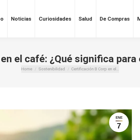
ro
Noticias
Curiosidades
Salud
De Compras
 en el café: ¿Qué significa para
Home
Sostenibilidad
Certificación B Corp en el…
You are here:
ENE
7