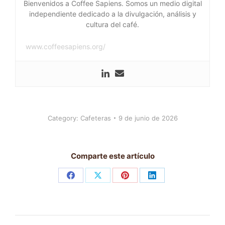
Bienvenidos a Coffee Sapiens. Somos un medio digital
independiente dedicado a la divulgación, análisis y
cultura del café.
www.coffeesapiens.org/
Category:
Cafeteras
9 de junio de 2026
Comparte este artículo
Share
Share
Share
Share
on
on
on
on
Facebook
X
Pinterest
LinkedIn
Post