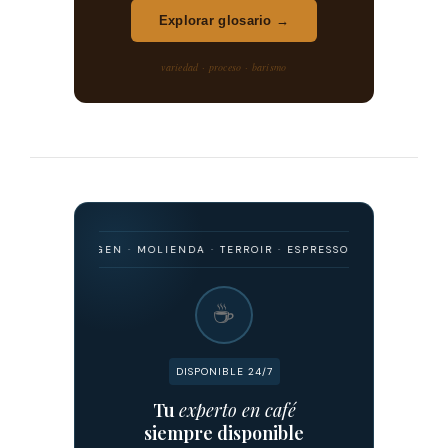
Explorar glosario →
variedad · proceso · barismo
 · ORIGEN · MOLIENDA · TERROIR · ESPRESSO · FILTRADO · FERMENTA
☕
DISPONIBLE 24/7
Tu
experto en café
siempre disponible