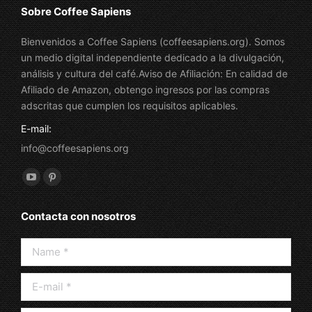
Sobre Coffee Sapiens
Bienvenidos a Coffee Sapiens (coffeesapiens.org). Somos
un medio digital independiente dedicado a la divulgación,
análisis y cultura del café.Aviso de Afiliación: En calidad de
Afiliado de Amazon, obtengo ingresos por las compras
adscritas que cumplen los requisitos aplicables.
E-mail:
info@coffeesapiens.org
Find us on:
YouTube
Pinterest
page
page
Contacta con nosotros
opens
opens
in
in
Name *
new
new
window
window
E-mail *