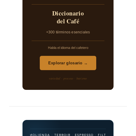
Diccionario
del Café
+300 términos esenciales
Habla el idioma del cafetero
Explorar glosario →
variedad · proceso · barismo
IGEN · MOLIENDA · TERROIR · ESPRESSO · FILTRADO · FERMENTACIÓN 