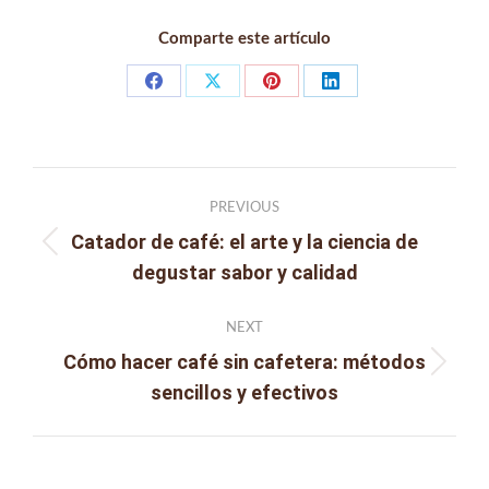
Comparte este artículo
Share
Share
Share
Share
on
on
on
on
Facebook
X
Pinterest
LinkedIn
Post
PREVIOUS
navigation
Catador de café: el arte y la ciencia de
Previous
degustar sabor y calidad
post:
NEXT
Cómo hacer café sin cafetera: métodos
Next
sencillos y efectivos
post: