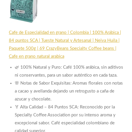
Cafe de Especialidad en grano | Colombia | 100% Arábica |
84 puntos SCA | Tueste Natural y Artesanal | Neiva Huila |
Paquete 500g | 69 CrazyBeans Specialty Coffee beans |
Cafe en grano natural arabica
🌿 100% Natural y Puro: Café 100% arábica, sin aditivos
ni conservantes, para un sabor auténtico en cada taza.
🌸 Notas de Sabor Exquisitas: Aromas florales con notas
a cacao y avellanda dejando un retrogusto a caña de
azucar y chocolate.
🏅 Alta Calidad – 84 Puntos SCA: Reconocido por la
Specialty Coffee Association por su intenso aroma y
excepcional sabor. Café especialidad colombiano de
calidad superior.