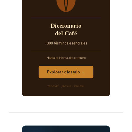
Diccionario
del Café
+300 términos esenciales
Habla el idioma del cafetero
Explorar glosario →
variedad · proceso · barismo