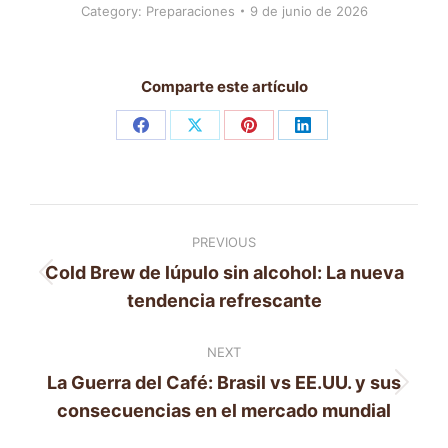
Category:
Preparaciones
9 de junio de 2026
Comparte este artículo
Share
Share
Share
Share
on
on
on
on
Facebook
X
Pinterest
LinkedIn
Post
PREVIOUS
navigation
Cold Brew de lúpulo sin alcohol: La nueva
Previous
tendencia refrescante
post:
NEXT
La Guerra del Café: Brasil vs EE.UU. y sus
Next
consecuencias en el mercado mundial
post: