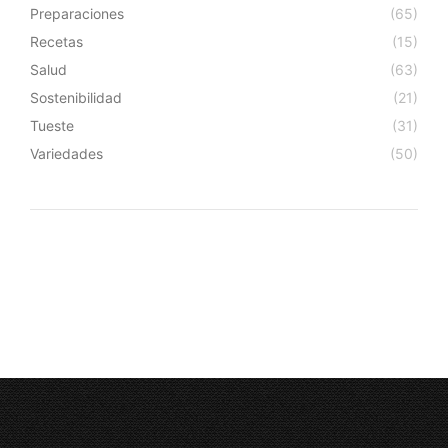
Preparaciones
(65)
Recetas
(15)
Salud
(63)
Sostenibilidad
(21)
Tueste
(31)
Variedades
(50)