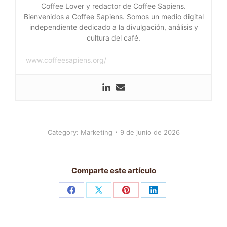
Coffee Lover y redactor de Coffee Sapiens.
Bienvenidos a Coffee Sapiens. Somos un medio digital
independiente dedicado a la divulgación, análisis y
cultura del café.
www.coffeesapiens.org/
Category:
Marketing
9 de junio de 2026
Comparte este artículo
Share
Share
Share
Share
on
on
on
on