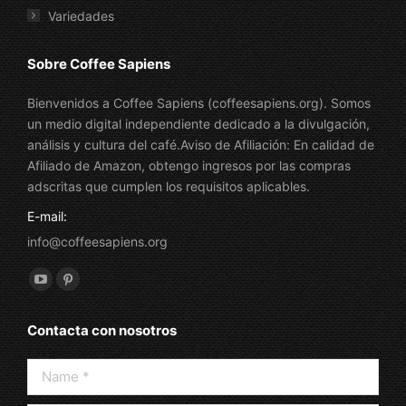
Variedades
Sobre Coffee Sapiens
Bienvenidos a Coffee Sapiens (coffeesapiens.org). Somos
un medio digital independiente dedicado a la divulgación,
análisis y cultura del café.Aviso de Afiliación: En calidad de
Afiliado de Amazon, obtengo ingresos por las compras
adscritas que cumplen los requisitos aplicables.
E-mail:
info@coffeesapiens.org
Find us on:
YouTube
Pinterest
page
page
Contacta con nosotros
opens
opens
in
in
Name *
new
new