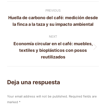
Facebook
X
Pinterest
LinkedIn
Post
PREVIOUS
navigation
Huella de carbono del café: medición desde
Previous
la finca a la taza y su impacto ambiental
post:
NEXT
Economía circular en el café: muebles,
Next
textiles y bioplásticos con posos
post:
reutilizados
Deja una respuesta
Your email address will not be published. Required fields are
marked
*