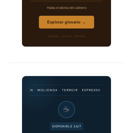
Habla el idioma del cafetero
Explorar glosario →
variedad · proceso · barismo
· ORIGEN · MOLIENDA · TERROIR · ESPRESSO · FILTRADO · FERMENTAC
☕
DISPONIBLE 24/7