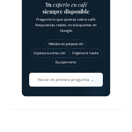
Tu
experto en café
siempre disponible
Pregunta lo que quieras sobre café.
Respuestas reales, no búsquedas en
Google.
Métodos de preparación
Espresso & extracción
Orígenes & tueste
Equipamiento
Hacer mi primera pregunta →