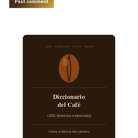
Post comment
ratio · extracción · terroir · tueste
Diccionario
del Café
+300 términos esenciales
Habla el idioma del cafetero