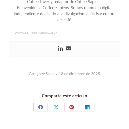
Coffee Lover y redactor de Coffee Sapiens.
Bienvenidos a Coffee Sapiens. Somos un medio digital
independiente dedicado a la divulgación, análisis y cultura
del café.
www.coffeesapiens.org/
Category:
Salud
18 de diciembre de 2025
Comparte este artículo
Share
Share
Share
Share
on
on
on
on
Facebook
X
Pinterest
LinkedIn