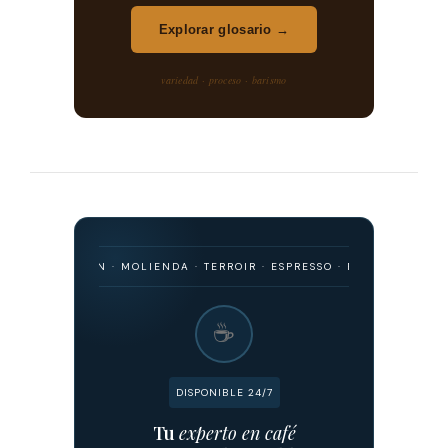
Explorar glosario →
variedad · proceso · barismo
· ORIGEN · MOLIENDA · TERROIR · ESPRESSO · FILTRADO · FERMENTAC
☕
DISPONIBLE 24/7
Tu
experto en café