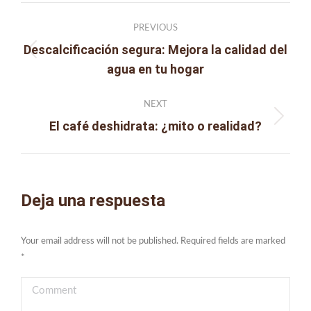
Post
PREVIOUS
navigation
Descalcificación segura: Mejora la calidad del
Previous
agua en tu hogar
post:
NEXT
El café deshidrata: ¿mito o realidad?
Next
post:
Deja una respuesta
Your email address will not be published. Required fields are marked
*
Comment