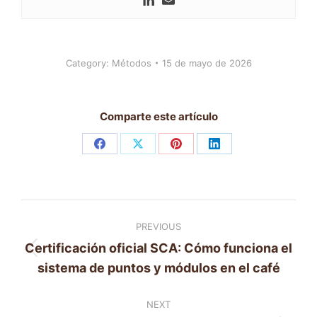
Category:
Métodos
15 de mayo de 2026
Comparte este artículo
Share
Share
Share
Share
on
on
on
on
Facebook
X
Pinterest
LinkedIn
Post
PREVIOUS
navigation
Certificación oficial SCA: Cómo funciona el
Previous
sistema de puntos y módulos en el café
post:
NEXT