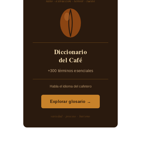
ratio · extracción · terroir · tueste
Diccionario
del Café
+300 términos esenciales
Habla el idioma del cafetero
Explorar glosario →
variedad · proceso · barismo