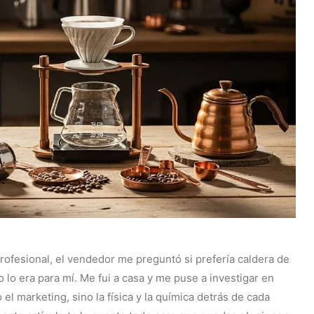
ofesional, el vendedor me preguntó si prefería caldera de
 lo era para mí. Me fui a casa y me puse a investigar en
el marketing, sino la física y la química detrás de cada