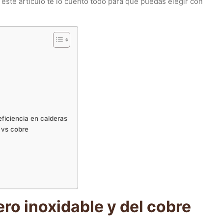
este artículo te lo cuento todo para que puedas elegir con
EXTRACCIÓN · TUESTE · RATIO · MÉTO
ficiencia en calderas
 vs cobre
ro inoxidable y del cobre