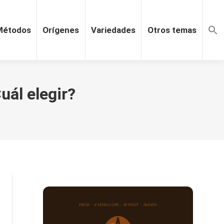
Métodos
Orígenes
Variedades
Otros temas
uál elegir?
ratio · extracción · terroir · tueste