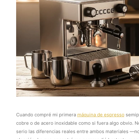
Cuando compré mi primera
máquina de espresso
semipr
cobre o de acero inoxidable como si fuera algo obvio. No
serio las diferencias reales entre ambos materiales —no 