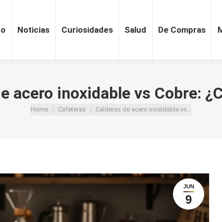
ro
Noticias
Curiosidades
Salud
De Compras
e acero inoxidable vs Cobre: ¿C
You are here:
Home
Cafeteras
Calderas de acero inoxidable vs…
JUN
9