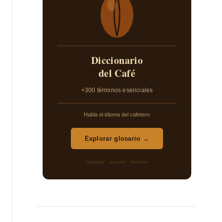
Diccionario
del Café
+300 términos esenciales
Habla el idioma del cafetero
Explorar glosario →
variedad · proceso · barismo