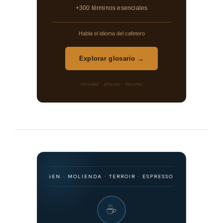
+300 términos esenciales
Habla el idioma del cafetero
Explorar glosario →
variedad · proceso · barismo
 · ORIGEN · MOLIENDA · TERROIR · ESPRESSO · FILTRADO · FERMENT
☕