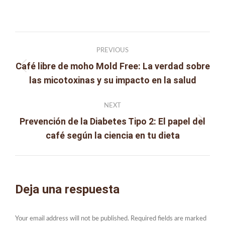
on
on
on
on
Facebook
X
Pinterest
LinkedIn
Post
PREVIOUS
navigation
Café libre de moho Mold Free: La verdad sobre
Previous
las micotoxinas y su impacto en la salud
post:
NEXT
Prevención de la Diabetes Tipo 2: El papel del
Next
café según la ciencia en tu dieta
post:
Deja una respuesta
Your email address will not be published. Required fields are marked