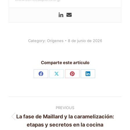
Category:
Orígenes
8 de junio de 2026
Comparte este artículo
Share
Share
Share
Share
on
on
on
on
Facebook
X
Pinterest
LinkedIn
Post
PREVIOUS
navigation
La fase de Maillard y la caramelización:
Previous
etapas y secretos en la cocina
post: