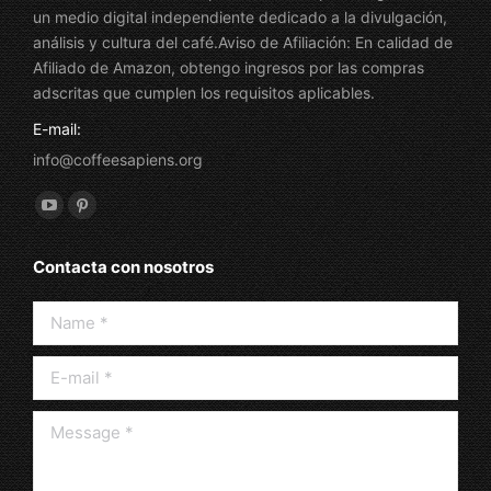
un medio digital independiente dedicado a la divulgación,
análisis y cultura del café.Aviso de Afiliación: En calidad de
Afiliado de Amazon, obtengo ingresos por las compras
adscritas que cumplen los requisitos aplicables.
E-mail:
info@coffeesapiens.org
Find us on:
YouTube
Pinterest
page
page
Contacta con nosotros
opens
opens
in
in
Name *
new
new
window
window
E-mail *
Message *