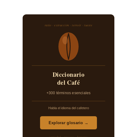
ratio · extracción · terroir · tueste
Diccionario
del Café
+300 términos esenciales
Habla el idioma del cafetero
Explorar glosario →
variedad · proceso · barismo