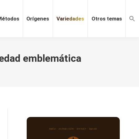
Métodos
Orígenes
Variedades
Otros temas
riedad emblemática
ratio · extracción · terroir · tueste