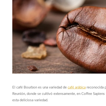
El café Bourbon es una variedad de
café arábica
reconocida po
Reunión, donde se cultivó extensamente, en Coffee Sapiens
esta deliciosa variedad.