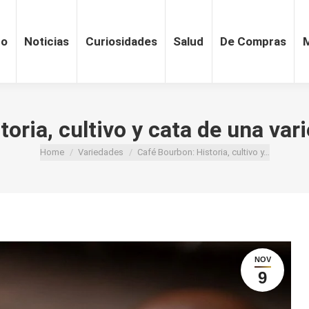
ro
Noticias
Curiosidades
Salud
De Compras
toria, cultivo y cata de una va
Home
Variedades
Café Bourbon: Historia, cultivo y…
You are here:
NOV
9