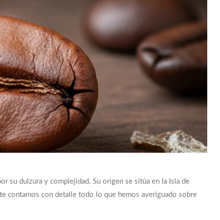
r su dulzura y complejidad. Su origen se sitúa en la Isla de
 te contamos con detalle todo lo que hemos averiguado sobre