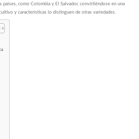
os países, como Colombia y El Salvador, convirtiéndose en una
 cultivo y características lo distinguen de otras variedades.
EXTRACCIÓN · TUESTE · RATIO · MÉTODO ·
ca