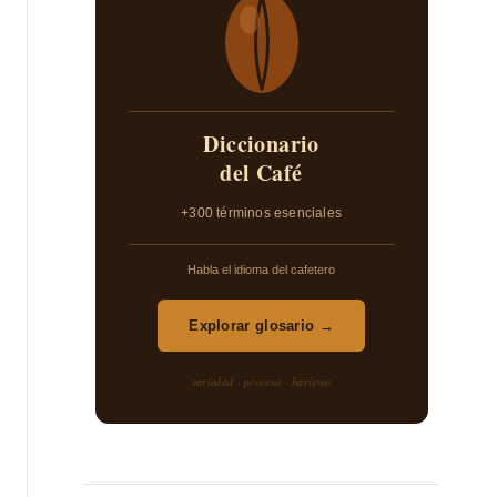
Diccionario
del Café
+300 términos esenciales
Habla el idioma del cafetero
Explorar glosario →
variedad · proceso · barismo