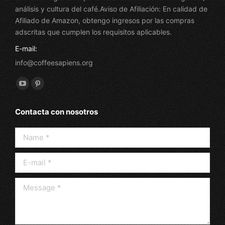
análisis y cultura del café.Aviso de Afiliación: En calidad de
Afiliado de Amazon, obtengo ingresos por las compras
adscritas que cumplen los requisitos aplicables.
E-mail:
info@coffeesapiens.org
Find us on:
YouTube
Pinterest
page
page
Contacta con nosotros
opens
opens
in
in
Name *
new
new
window
window
E-mail *
Message *