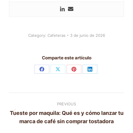
Category:
Cafeteras
3 de junio de 2026
Comparte este artículo
Share
Share
Share
Share
on
on
on
on
Facebook
X
Pinterest
LinkedIn
Post
PREVIOUS
navigation
Tueste por maquila: Qué es y cómo lanzar tu
Previous
marca de café sin comprar tostadora
post: