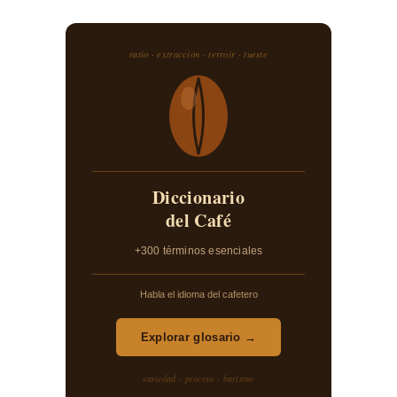
ratio · extracción · terroir · tueste
Diccionario
del Café
+300 términos esenciales
Habla el idioma del cafetero
Explorar glosario →
variedad · proceso · barismo