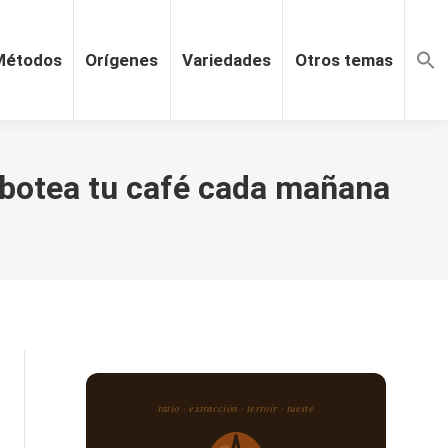
Métodos
Orígenes
Variedades
Otros temas
sabotea tu café cada mañana
ratio · extracción · terroir · tueste