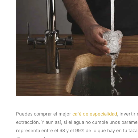
Puedes comprar el mejor
café de especialidad
, inverti
extracción. Y aun así, si el agua no cumple unos paráme
representa entre el 98 y el 99% de lo que hay en tu taza.