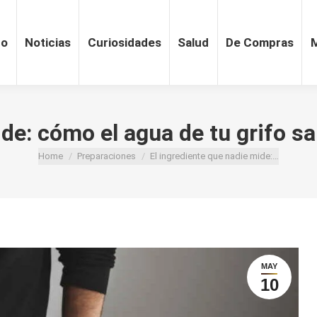
ro
Noticias
Curiosidades
Salud
De Compras
ide: cómo el agua de tu grifo 
You are here:
Home
Preparaciones
El ingrediente que nadie mide:…
MAY
10