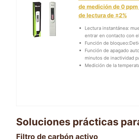
de medición de 0 ppm 
de lectura de ±2%
Lectura instantánea: mu
entrar en contacto con el
Función de bloqueo:Detie
Función de apagado auto
minutos de inactividad pa
Medición de la temperatu
Soluciones prácticas par
Filtro de carbón activo