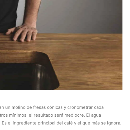
r en un molino de fresas cónicas y cronometrar cada
tros mínimos, el resultado será mediocre. El agua
 Es el ingrediente principal del café y el que más se ignora.