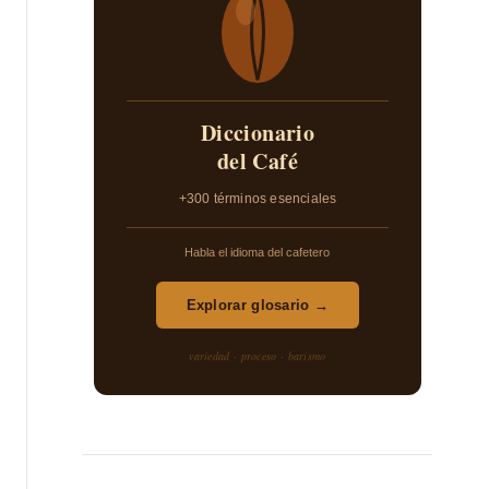
Diccionario
del Café
+300 términos esenciales
Habla el idioma del cafetero
Explorar glosario →
variedad · proceso · barismo