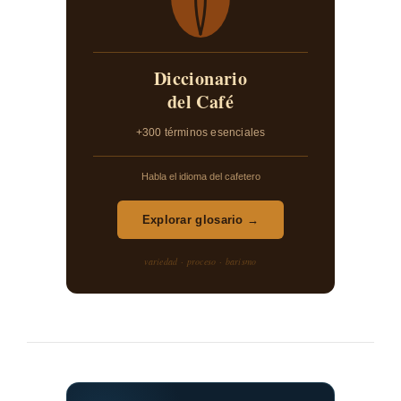
Diccionario
del Café
+300 términos esenciales
Habla el idioma del cafetero
Explorar glosario →
variedad · proceso · barismo