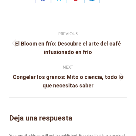
Share
Share
Share
Share
on
on
on
on
Facebook
X
Pinterest
LinkedIn
Post
PREVIOUS
navigation
El Bloom en frío: Descubre el arte del café
Previous
infusionado en frío
post:
NEXT
Congelar los granos: Mito o ciencia, todo lo
Next
que necesitas saber
post:
Deja una respuesta
Your email address will not be published. Required fields are marked