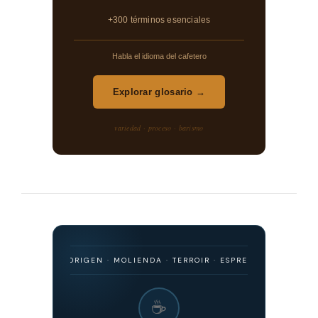
+300 términos esenciales
Habla el idioma del cafetero
Explorar glosario →
variedad · proceso · barismo
ISMO · ORIGEN · MOLIENDA · TERROIR · ESPRESSO · FILTRADO · FERM
☕