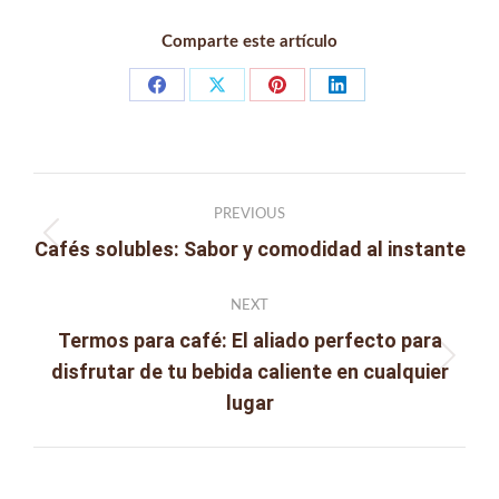
Comparte este artículo
Share
Share
Share
Share
on
on
on
on
Facebook
X
Pinterest
LinkedIn
Post
PREVIOUS
navigation
Cafés solubles: Sabor y comodidad al instante
Previous
post:
NEXT
Termos para café: El aliado perfecto para
disfrutar de tu bebida caliente en cualquier
Next
lugar
post: