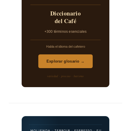
Diccionario
del Café
+300 términos esenciales
Habla el idioma del cafetero
Explorar glosario →
variedad · proceso · barismo
 ORIGEN · MOLIENDA · TERROIR · ESPRESSO · FILTRADO · FERMENTACI