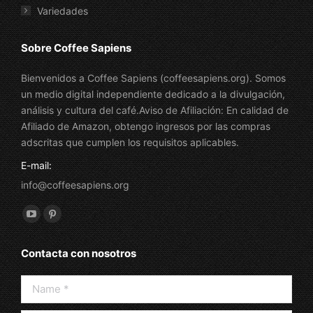
Variedades
Sobre Coffee Sapiens
Bienvenidos a Coffee Sapiens (coffeesapiens.org). Somos
un medio digital independiente dedicado a la divulgación,
análisis y cultura del café.Aviso de Afiliación: En calidad de
Afiliado de Amazon, obtengo ingresos por las compras
adscritas que cumplen los requisitos aplicables.
E-mail:
info@coffeesapiens.org
Find us on:
YouTube
Pinterest
page
page
Contacta con nosotros
opens
opens
in
in
Name *
new
new
window
window