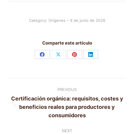
Category:
Orígenes
9 de junio de 2026
Comparte este artículo
Share
Share
Share
Share
on
on
on
on
Facebook
X
Pinterest
LinkedIn
Post
PREVIOUS
navigation
Certificación orgánica: requisitos, costes y
Previous
beneficios reales para productores y
post:
consumidores
NEXT