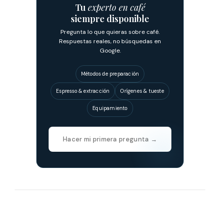
Tu
experto en café
siempre disponible
Pregunta lo que quieras sobre café.
Respuestas reales, no búsquedas en
Google.
Métodos de preparación
Espresso & extracción
Orígenes & tueste
Equipamiento
Hacer mi primera pregunta →