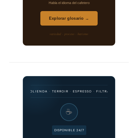
Habla el idioma del cafetero
Explorar glosario →
variedad · proceso · barismo
EN · MOLIENDA · TERROIR · ESPRESSO · FILTRADO · FERMENTACIÓN · 
☕
DISPONIBLE 24/7