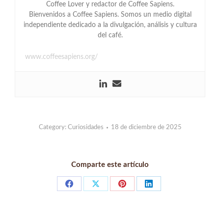
Coffee Lover y redactor de Coffee Sapiens.
Bienvenidos a Coffee Sapiens. Somos un medio digital
independiente dedicado a la divulgación, análisis y cultura
del café.
www.coffeesapiens.org/
Category:
Curiosidades
18 de diciembre de 2025
Comparte este artículo
Share
Share
Share
Share
on
on
on
on
Facebook
X
Pinterest
LinkedIn