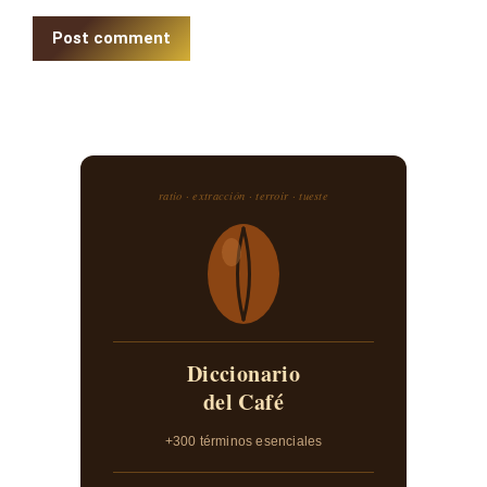
Post comment
ratio · extracción · terroir · tueste
Diccionario
del Café
+300 términos esenciales