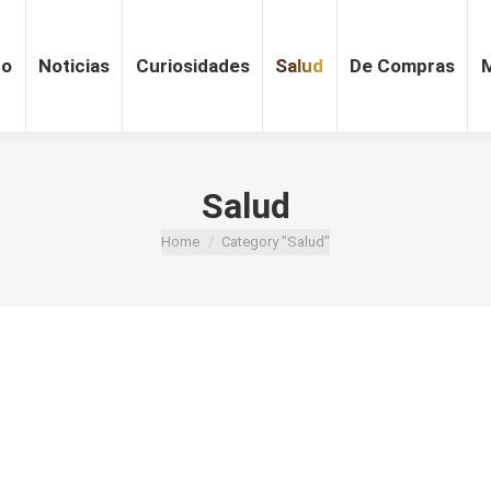
ro
Noticias
Curiosidades
Salud
De Compras
Salud
Home
Category "Salud"
You are here: