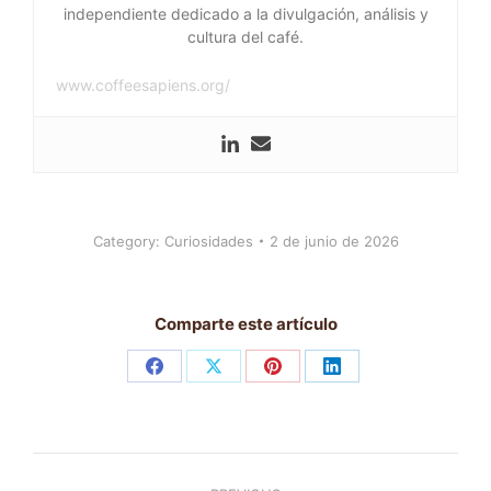
independiente dedicado a la divulgación, análisis y
cultura del café.
www.coffeesapiens.org/
Category:
Curiosidades
2 de junio de 2026
Comparte este artículo
Share
Share
Share
Share
on
on
on
on
Facebook
X
Pinterest
LinkedIn
Post