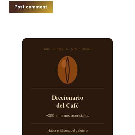
Post comment
ratio · extracción · terroir · tueste
Diccionario
del Café
+300 términos esenciales
Habla el idioma del cafetero