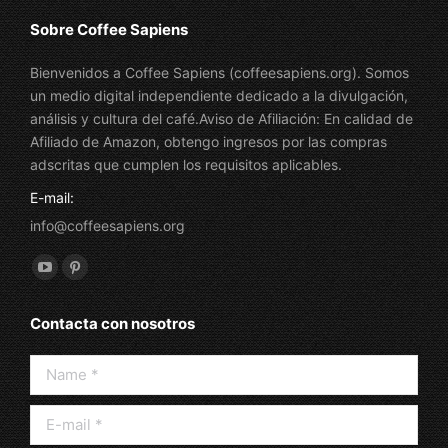
Sobre Coffee Sapiens
Bienvenidos a Coffee Sapiens (coffeesapiens.org). Somos
un medio digital independiente dedicado a la divulgación,
análisis y cultura del café.Aviso de Afiliación: En calidad de
Afiliado de Amazon, obtengo ingresos por las compras
adscritas que cumplen los requisitos aplicables.
E-mail:
info@coffeesapiens.org
Find us on:
YouTube
Pinterest
page
page
Contacta con nosotros
opens
opens
in
in
Name *
new
new
window
window
E-mail *