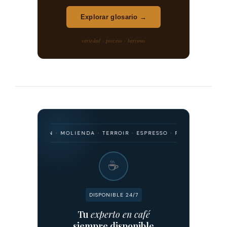
Explorar glosario →
variedad · proceso · barismo
 ORIGEN · MOLIENDA · TERROIR · ESPRESSO · FILTRADO · FERMENTACI
☕
DISPONIBLE 24/7
Tu
experto en café
siempre disponible