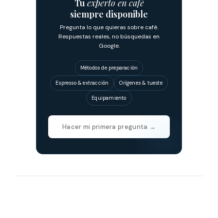
Tu
experto en café
siempre disponible
Pregunta lo que quieras sobre café.
Respuestas reales, no búsquedas en
Google.
Métodos de preparación
Espresso & extracción
Orígenes & tueste
Equipamiento
Hacer mi primera pregunta →