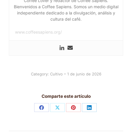
Coffee Lover y redactor de Coffee Sapiens.
Bienvenidos a Coffee Sapiens. Somos un medio digital
independiente dedicado a la divulgación, análisis y
cultura del café.
www.coffeesapiens.org/
Category:
Cultivo
1 de junio de 2026
Comparte este artículo
Share
Share
Share
Share
on
on
on
on
Facebook
X
Pinterest
LinkedIn