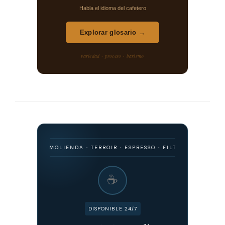
Habla el idioma del cafetero
Explorar glosario →
variedad · proceso · barismo
GEN · MOLIENDA · TERROIR · ESPRESSO · FILTRADO · FERMENTACIÓN ·
☕
DISPONIBLE 24/7