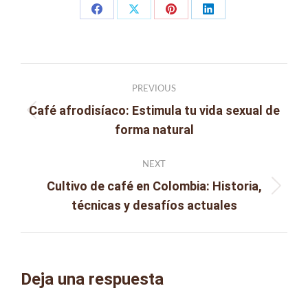
Share
Share
Share
Share
on
on
on
on
Facebook
X
Pinterest
LinkedIn
Post
PREVIOUS
navigation
Café afrodisíaco: Estimula tu vida sexual de
Previous
forma natural
post:
NEXT
Cultivo de café en Colombia: Historia,
Next
técnicas y desafíos actuales
post:
Deja una respuesta