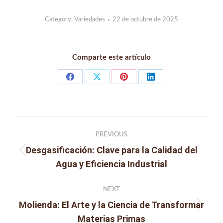
Category:
Variedades
22 de octubre de 2025
Comparte este artículo
Share
Share
Share
Share
on
on
on
on
Facebook
X
Pinterest
LinkedIn
Post
PREVIOUS
navigation
Desgasificación: Clave para la Calidad del
Previous
Agua y Eficiencia Industrial
post:
NEXT
Molienda: El Arte y la Ciencia de Transformar
Next
Materias Primas